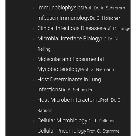
Immunobiophysics
Prof. Dr. A. Schromm
Infection Immunology
Dr. C. Hölscher
Clinical Infectious Diseases
Prof. C. Lange
Microbial Interface Biology
PD Dr. N.
Reiling
Molecular and Experimental
Mycobacteriology
Prof. S. Niemann
Host ­Determinants in Lung
Infections
Dr. B. Schneider
Host-Microbe Interactome
Prof. Dr. C.
Barisch
Cellular Microbiology
Dr. T. Dallenga
Cellular Pneumology
Prof. C. Stamme