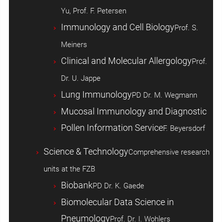
Yu, Prof. F. Petersen
Immunology and Cell Biology
Prof. S.
Meiners
Clinical and Molecular Allergology
Prof.
Dr. U. Jappe
Lung Immunology
PD Dr. M. Wegmann
Mucosal Immunology and Diagnostic
Pollen Information Service
F. Beyersdorf
Science & Technology
Comprehensive research
units at the FZB
Biobank
PD Dr. K. Gaede
Biomolecular Data Science in
Pneumology
Prof. Dr. I. Wohlers