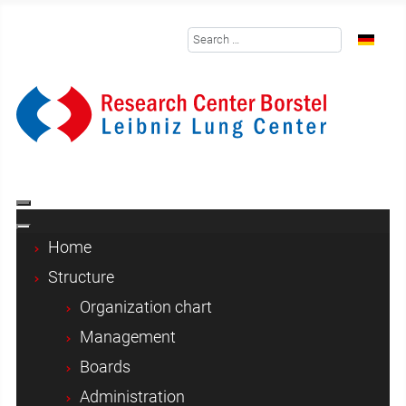
Search
Select y
Home
Structure
Organization chart
Management
Boards
Administration