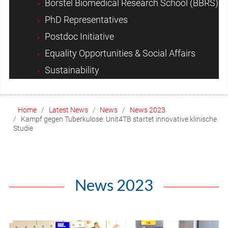
Borstel Biomedical Research School (BBRS)
PhD Representatives
Postdoc Initiative
Equality Opportunities & Social Affairs
Sustainability
Home
Latest News
News
News 2023
Kampf gegen Tuberkulose: Unit4TB startet innovative klinische
Studie
News 2023