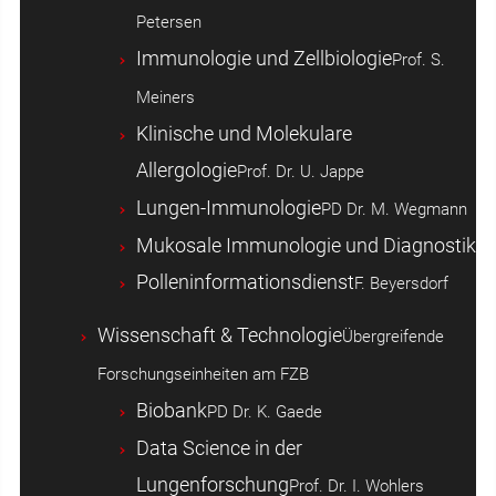
Petersen
Immunologie und Zellbiologie
Prof. S.
Meiners
Klinische und Molekulare
Allergologie
Prof. Dr. U. Jappe
Lungen-Immunologie
PD Dr. M. Wegmann
Mukosale Immunologie und Diagnostik
Polleninformationsdienst
F. Beyersdorf
Wissenschaft & Technologie
Übergreifende
Forschungseinheiten am FZB
Biobank
PD Dr. K. Gaede
Data Science in der
Lungenforschung
Prof. Dr. I. Wohlers