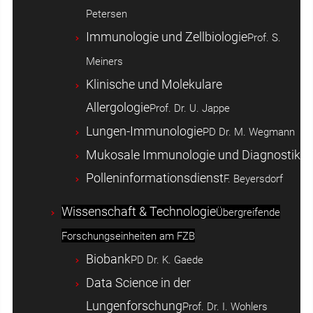
Petersen
Immunologie und Zellbiologie
Prof. S.
Meiners
Klinische und Molekulare
Allergologie
Prof. Dr. U. Jappe
Lungen-Immunologie
PD Dr. M. Wegmann
Mukosale Immunologie und Diagnostik
Polleninformationsdienst
F. Beyersdorf
Wissenschaft & Technologie
Übergreifende
Forschungseinheiten am FZB
Biobank
PD Dr. K. Gaede
Data Science in der
Lungenforschung
Prof. Dr. I. Wohlers