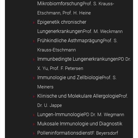
Mikrobiomforschung
Prof. S. Krauss-
Etschmann, Prof. H. Heine
Epigenetik chronischer
Lungenerkrankungen
Prof. M. Weckmann
Frühkindliche Asthmaprägung
Prof. S.
Krauss-Etschmann
Immunbedingte Lungenerkrankungen
PD Dr.
X. Yu, Prof. F. Petersen
Immunologie und Zellbiologie
Prof. S.
Meiners
Klinische und Molekulare Allergologie
Prof.
Dr. U. Jappe
Lungen-Immunologie
PD Dr. M. Wegmann
Mukosale Immunologie und Diagnostik
Polleninformationsdienst
F. Beyersdorf