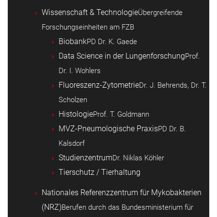
Wissenschaft & Technologie
Übergreifende
Forschungseinheiten am FZB
Biobank
PD Dr. K. Gaede
Data Science in der Lungenforschung
Prof.
Dr. I. Wohlers
Fluoreszenz-Zytometrie
Dr. J. Behrends, Dr. T.
Scholzen
Histologie
Prof. T. Goldmann
MVZ-Pneumologische Praxis
PD Dr. B.
Kalsdorf
Studienzentrum
Dr. Niklas Köhler
Tierschutz / Tierhaltung
Nationales Referenzzentrum für Mykobakterien
(NRZ)
Berufen durch das Bundesministerium für