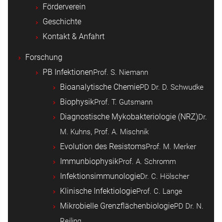
Förderverein
Geschichte
Kontakt & Anfahrt
Forschung
PB Infektionen
Prof. S. Niemann
Bioanalytische Chemie
PD Dr. D. Schwudke
Biophysik
Prof. T. Gutsmann
Diagnostische Mykobakteriologie (NRZ)
Dr.
M. Kuhns, Prof. A. Mischnik
Evolution des Resistoms
Prof. M. Merker
Immunbiophysik
Prof. A. Schromm
Infektionsimmunologie
Dr. C. Hölscher
Klinische Infektiologie
Prof. C. Lange
Mikrobielle Grenzflächenbiologie
PD Dr. N.
Reiling