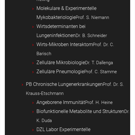
Molekulare & Experimentelle
Mykobakteriologie
Prof. S. Niemann
Wirtsdeterminanten bei
Lungeninfektionen
Dr. B. Schneider
Wirts-Mikroben Interaktom
Prof. Dr. C.
Barisch
Zelluläre Mikrobiologie
Dr. T. Dallenga
Zelluläre Pneumologie
Prof. C. Stamme
PB Chronische Lungenerkrankungen
Prof. Dr. S.
Krauss-Etschmann
Angeborene Immunität
Prof. H. Heine
Biofunktionelle Metabolite und Strukturen
Dr.
K. Duda
DZL Labor Experimentelle