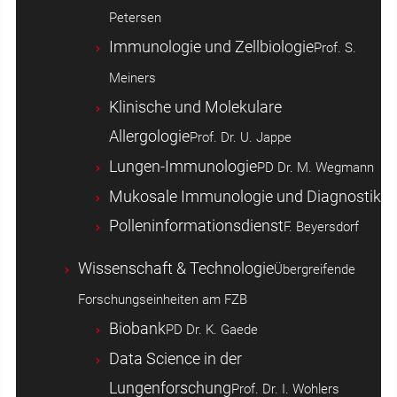
Petersen
Immunologie und Zellbiologie
Prof. S.
Meiners
Klinische und Molekulare
Allergologie
Prof. Dr. U. Jappe
Lungen-Immunologie
PD Dr. M. Wegmann
Mukosale Immunologie und Diagnostik
Polleninformationsdienst
F. Beyersdorf
Wissenschaft & Technologie
Übergreifende
Forschungseinheiten am FZB
Biobank
PD Dr. K. Gaede
Data Science in der
Lungenforschung
Prof. Dr. I. Wohlers