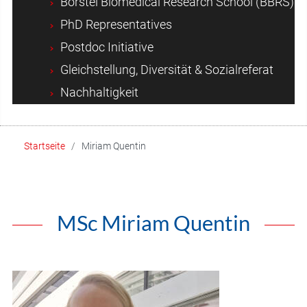
Borstel Biomedical Research School (BBRS)
PhD Representatives
Postdoc Initiative
Gleichstellung, Diversität & Sozialreferat
Nachhaltigkeit
Startseite
Miriam Quentin
MSc Miriam Quentin