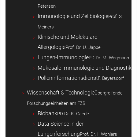
Petersen
Immunologie und Zellbiologie
Prof. S.
Meiners
Klinische und Molekulare
Allergologie
Prof. Dr. U. Jappe
Lungen-Immunologie
PD Dr. M. Wegmann
Mukosale Immunologie und Diagnostik
Polleninformationsdienst
F. Beyersdorf
Wissenschaft & Technologie
Übergreifende
Forschungseinheiten am FZB
Biobank
PD Dr. K. Gaede
Data Science in der
Lungenforschung
Prof. Dr. I. Wohlers