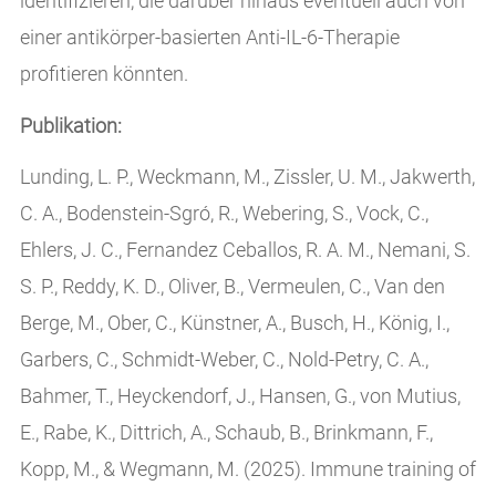
identifizieren, die darüber hinaus eventuell auch von
einer antikörper-basierten Anti-IL-6-Therapie
profitieren könnten.
Publikation:
Lunding, L. P., Weckmann, M., Zissler, U. M., Jakwerth,
C. A., Bodenstein-Sgró, R., Webering, S., Vock, C.,
Ehlers, J. C., Fernandez Ceballos, R. A. M., Nemani, S.
S. P., Reddy, K. D., Oliver, B., Vermeulen, C., Van den
Berge, M., Ober, C., Künstner, A., Busch, H., König, I.,
Garbers, C., Schmidt-Weber, C., Nold-Petry, C. A.,
Bahmer, T., Heyckendorf, J., Hansen, G., von Mutius,
E., Rabe, K., Dittrich, A., Schaub, B., Brinkmann, F.,
Kopp, M., & Wegmann, M. (2025). Immune training of