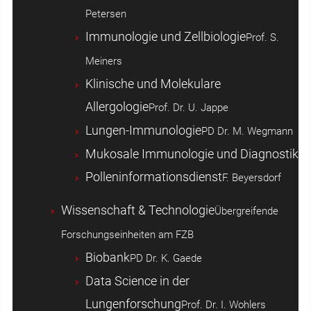
Petersen
Immunologie und Zellbiologie
Prof. S.
Meiners
Klinische und Molekulare
Allergologie
Prof. Dr. U. Jappe
Lungen-Immunologie
PD Dr. M. Wegmann
Mukosale Immunologie und Diagnostik
Polleninformationsdienst
F. Beyersdorf
Wissenschaft & Technologie
Übergreifende
Forschungseinheiten am FZB
Biobank
PD Dr. K. Gaede
Data Science in der
Lungenforschung
Prof. Dr. I. Wohlers