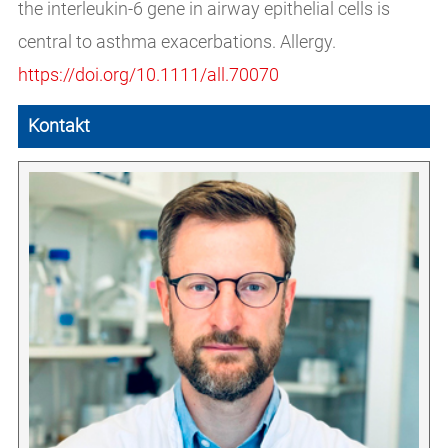
the interleukin-6 gene in airway epithelial cells is
central to asthma exacerbations. Allergy.
https://doi.org/10.1111/all.70070
Kontakt