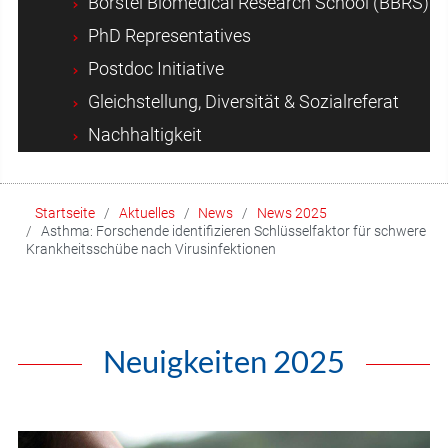
Borstel Biomedical Research School (BBRS)
PhD Representatives
Postdoc Initiative
Gleichstellung, Diversität & Sozialreferat
Nachhaltigkeit
Startseite
Aktuelles
News
News 2025
Asthma: Forschende identifizieren Schlüsselfaktor für schwere
Krankheitsschübe nach Virusinfektionen
Neuigkeiten 2025