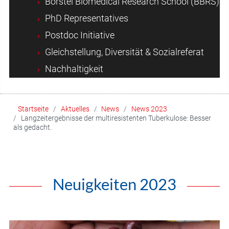
Borstel Biomedical Research School (BBRS)
PhD Representatives
Postdoc Initiative
Gleichstellung, Diversität & Sozialreferat
Nachhaltigkeit
Startseite
Aktuelles
News
News 2023
Langzeitergebnisse der multiresistenten Tuberkulose: Besser
als gedacht.
Neuigkeiten 2023