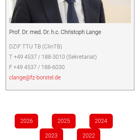
Prof. Dr. med. Dr. h.c. Christoph Lange
DZIF TTU TB (ClinTB)
T +49 4537 / 188-3010 (Sekretariat)
F +49 4537 / 188-6030
clange@fz-borstel.de
2026
2025
2024
2023
2022