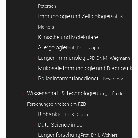
Petersen
Immunologie und Zellbiologie
Prof. S.
Meiners
Klinische und Molekulare
Allergologie
Prof. Dr. U. Jappe
Lungen-Immunologie
PD Dr. M. Wegmann
Mukosale Immunologie und Diagnostik
Polleninformationsdienst
F. Beyersdorf
Wissenschaft & Technologie
Übergreifende
Forschungseinheiten am FZB
Biobank
PD Dr. K. Gaede
Data Science in der
Lungenforschung
Prof. Dr. I. Wohlers