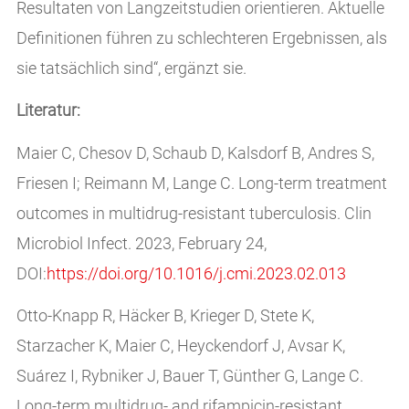
Resultaten von Langzeitstudien orientieren. Aktuelle
Definitionen führen zu schlechteren Ergebnissen, als
sie tatsächlich sind“, ergänzt sie.
Literatur:
Maier C, Chesov D, Schaub D, Kalsdorf B, Andres S,
Friesen I; Reimann M, Lange C. Long-term treatment
outcomes in multidrug-resistant tuberculosis. Clin
Microbiol Infect. 2023, February 24,
DOI:
https://doi.org/10.1016/j.cmi.2023.02.013
Otto-Knapp R, Häcker B, Krieger D, Stete K,
Starzacher K, Maier C, Heyckendorf J, Avsar K,
Suárez I, Rybniker J, Bauer T, Günther G, Lange C.
Long-term multidrug- and rifampicin-resistant